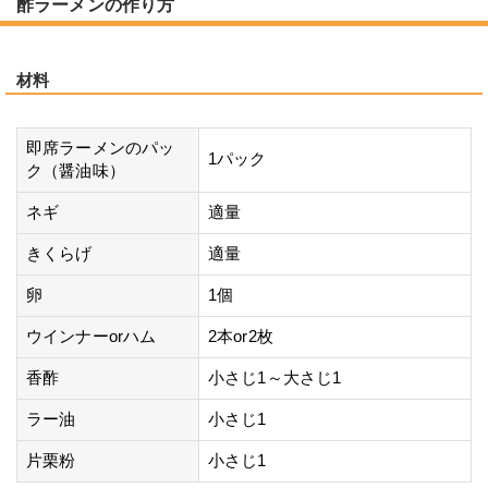
酢ラーメンの作り方
材料
即席ラーメンのパッ
1パック
ク（醤油味）
ネギ
適量
きくらげ
適量
卵
1個
ウインナーorハム
2本or2枚
香酢
小さじ1～大さじ1
ラー油
小さじ1
片栗粉
小さじ1