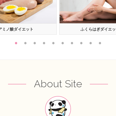
アミノ酸ダイエット
ふくらはぎダイエッ
1
2
3
4
5
6
7
8
9
10
About Site